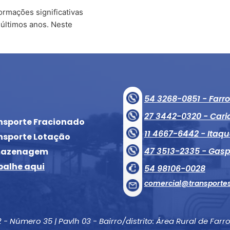
ormações significativas
 últimos anos. Neste
54 3268-0851 - Farr
27 3442-0320 - Cari
nsporte Fracionado
11 4667-6442 - Ita
nsporte Lotação
47 3513-2335 - Gasp
mazenagem
balhe aqui
54 98106-0028
comercial@transportes
2 - Número 35 | Pavlh 03 - Bairro/distrito: Área Rural de Farr