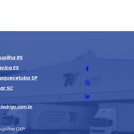
oupilha RS
acica ES
quaquecetuba SP
ar SC
fedrigo.com.br
oupilha CEP: