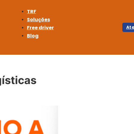
TRF
Soluções
Free driver
At
Blog
gísticas